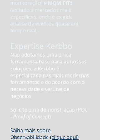
monitoração) e
MQM:FITS
(voltado a mercados mais
específicos, onde é exigida
análise de eventos quase em
tempo real).
Expertise Kerbbo
Não adotamos uma única
ferramenta-base para as nossas
soluções, a Kerbbo é
especializada nas mais modernas
ferramentas e de acordo com a
necessidade e vertical de
negócios.
Solicite uma demonstração (POC
-
Proof of Concept
)
Saiba mais sobre
Observabilidade
(clique aqui)