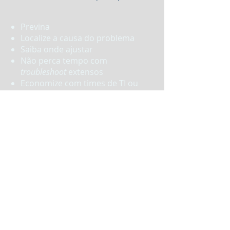
Previna
Localize a causa do problema
Saiba onde ajustar
Não perca tempo com
troubleshoot
extensos
Economize com times de TI ou
horas do seu time de TI
Gerencie