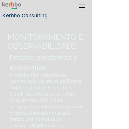
Kerbbo
Consulting
MONITORAMENTO E
OBSERVABILIDADE
Previna problemas e
economize
A Kerbbo tem soluções de
monitoração de ativos de TI para
todos seguimentos e nichos,
Cloud, Data Centers, soluções
on-premises, MSP (como
serviço)
utilizando um framework
próprio e inovador que está
dentro das nossas duas
soluções:
MQM
(mais que