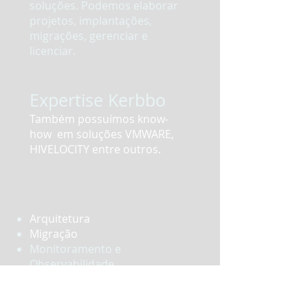
soluções. Podemos elaborar
projetos, implantações,
migrações, gerenciar e
licenciar.
Expertise Kerbbo
Também possuímos know-
how em soluções VMWARE,
HIVELOCITY entre outros.
Arquitetura
Migração
Monitoramento e
Observabilidade
Data
Administration