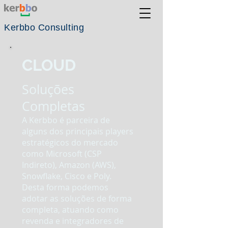
Kerbbo
Consulting
CLOUD
Soluções
Completas
A Kerbbo é parceira de
alguns dos principais players
estratégicos do mercado
como Microsoft (CSP
Indireto), Amazon (AWS),
Snowflake, Cisco e Poly.
Desta forma podemos
adotar as soluções de forma
completa, atuando como
revenda e integradores de