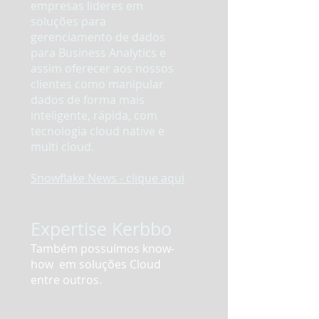
empresas lideres em
soluções para
gerenciamento de dados
para Business Analytics e
assim oferecer aos nossos
clientes como manipular
dados de forma mais
inteligente, rápida, com
tecnologia cloud native e
multi cloud.
Snowflake News - clique aqui
Expertise Kerbbo
Também possuímos know-
how em soluções Cloud
entre outros.