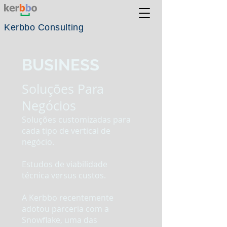
Kerbbo
Consulting
BUSINESS
Soluções Para
Negócios
Soluções customizadas para
cada tipo de vertical de
negócio.
Estudos de viabilidade
técnica
versus custos.
A Kerbbo recentemente
adotou parceria com a
Snowflake, uma das